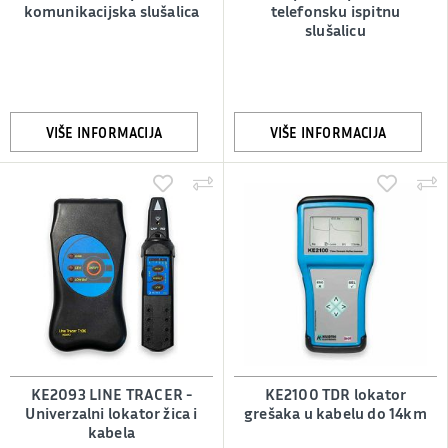
komunikacijska slušalica
telefonsku ispitnu
slušalicu
VIŠE INFORMACIJA
VIŠE INFORMACIJA
KE2093 LINE TRACER -
KE2100 TDR lokator
Univerzalni lokator žica i
grešaka u kabelu do 14km
kabela