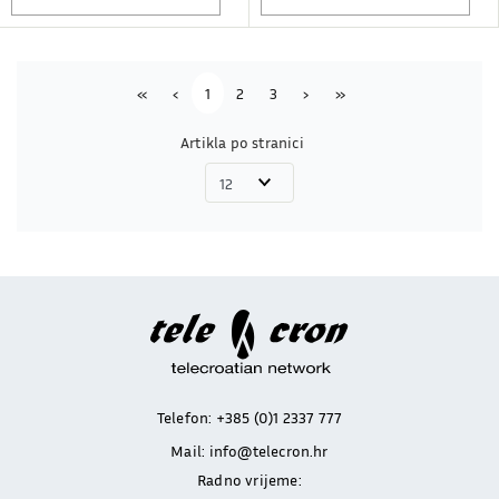
First
Previous
Next
Last
«
‹
1
2
3
›
»
Artikla po stranici
Telefon:
+385 (0)1 2337 777
Mail:
info@telecron.hr
Radno vrijeme: