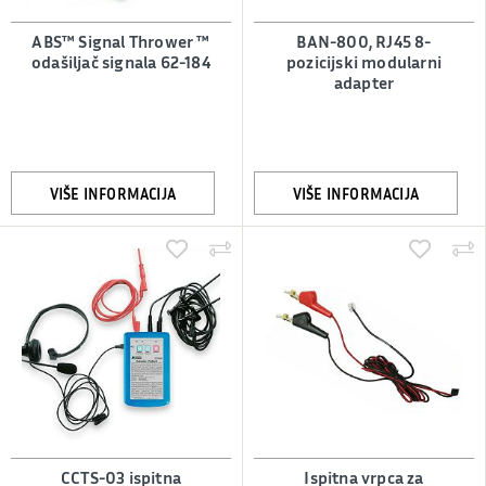
ABS™ Signal Thrower ™
BAN-800, RJ45 8-
odašiljač signala 62-184
pozicijski modularni
adapter
VIŠE INFORMACIJA
VIŠE INFORMACIJA
CCTS-03 ispitna
Ispitna vrpca za