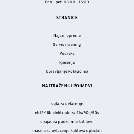
Pon - pet: 08:00 - 16:00
STRANICE
Najam opreme
Servis i trening
Podrška
Rješenja
Upravljanje kolačićima
NAJTRAŽENIJI POJMOVI
sajla za uvlacenje
elct2-16b elektrode za 41s/90s/90s
spajac za podzemne kablove
masina za uvlacenje kablova optickih