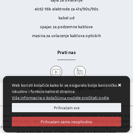
elct2-16b elektrode za 41s/90s/90s
kabel ud
spajac za podzemne kablove
masina za uvlacenje kablova optickih
Prati nas
Web koristi kolačiće kako bi se osiguralo bolje korisničko
2026
.
Telecron d.o.o. All rights reserved.
iskustvo i funkcionalnost stranica.
KONTAKT
Više informacija o kolačićima možete pročitati ovdje
Prihvaćam sve
Sve cijene iskazane su u Hrvatskim Kunama i uključuju PDV. Trudimo se dati što
bolji i točniji opis i sliku. Unatoč tome, ne možemo garantirati da su svi navedeni
Prihvaćam samo neophodno
podaci i slike u potpunosti točni. Ne odgovaramo za eventualne pogreške nastale u
opisu proizvoda, greške prilikom štampanja te promjene cijena.