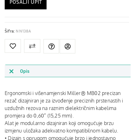
POŠALJI UPIT
Šifra:
NN138A
Opis
Ergonomski i višenamjenski Miller® MB02 precizan
rezač dizajniran je za izvođenje preciznih prstenastih i
uzdužnih rezova na raznim dielektričnim kabelima
promjera do 0,60” (15,25 mm).
Alat je modularno dizajniran koji omogućuje brzu
izmjenu uložaka adekvatno kompatibilnom kabelu.
• Dizajn s oprugom omogućuje brzo i jednostavno