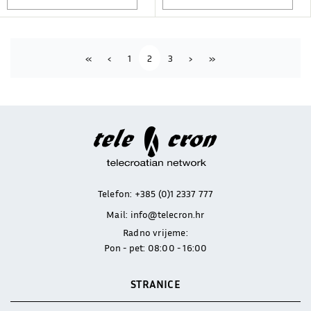
First
Previous
Next
Last
«
‹
1
2
3
›
»
Telefon:
+385 (0)1 2337 777
Mail:
info@telecron.hr
Radno vrijeme:
Pon - pet: 08:00 - 16:00
STRANICE