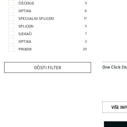
ČIŠĆENJE
5
OPTIKA
6
SPECIJALNI SPLICERI
17
SPLICERI
5
SJEKAČI
7
OPTIKA
2
PRIBOR
20
One Click či
OČISTI FILTER
VIŠE IN