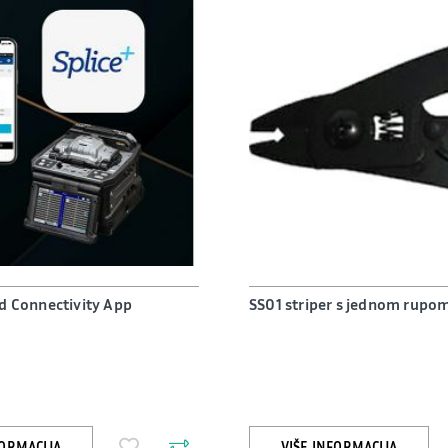
ud Connectivity App
SS01 striper s jednom rupo
FORMACIJA
VIŠE INFORMACIJA