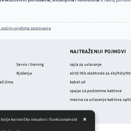
s općim uvjetima poslovanja
NAJTRAŽENIJI POJMOVI
Servis i trening
sajla za uvlacenje
Rješenja
elct2-16b elektrode za 41s/90s/90
lačićima
kabel ud
spajac za podzemne kablove
masina za uvlacenje kablova opti
 bolje korisničko iskustvo i funkcionalnost