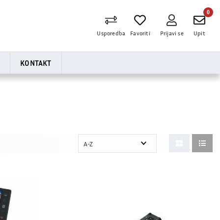
0
Usporedba
Favoriti
Prijavi se
Upit
A
KONTAKT