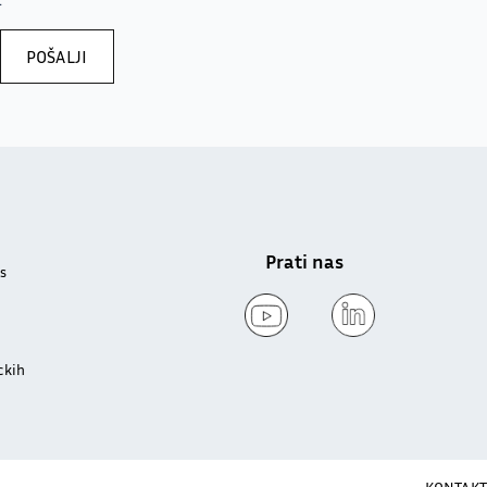
POŠALJI
Prati nas
s
ckih
KONTAKT