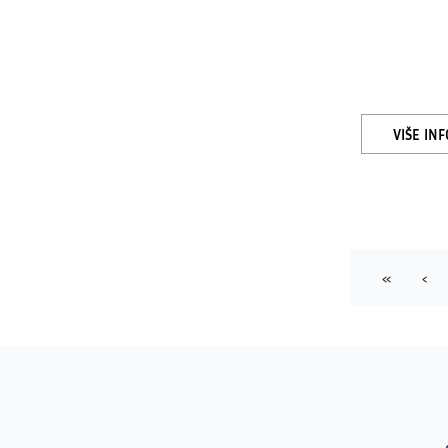
VIŠE IN
First
Pre
«
‹