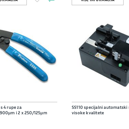
 s 4 rupe za
SS110 specijalni automatski 
0µm i 2 x 250/125µm
visoke kvalitete