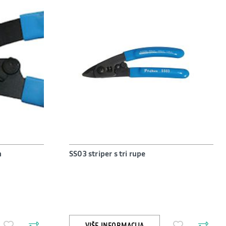
m
SS03 striper s tri rupe
VIŠE INFORMACIJA