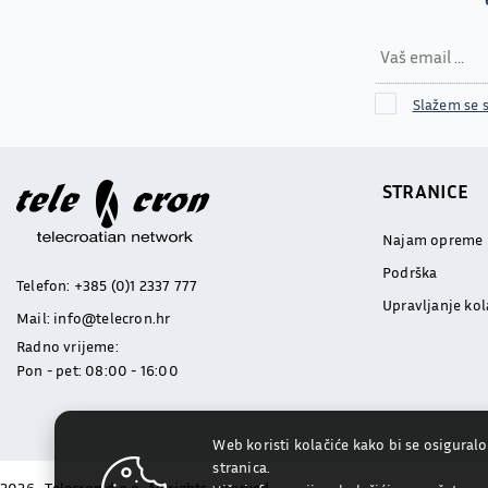
Slažem se 
STRANICE
Najam opreme
Podrška
Telefon:
+385 (0)1 2337 777
Upravljanje ko
Mail:
info@telecron.hr
Radno vrijeme:
Pon - pet: 08:00 - 16:00
Web koristi kolačiće kako bi se osiguralo
stranica.
2026
.
Telecron d.o.o. All rights reserved.