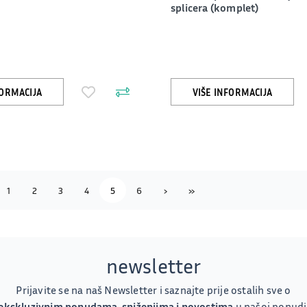
splicera (komplet)
FORMACIJA
VIŠE INFORMACIJA
vious
Next
Last
1
2
3
4
5
6
›
»
newsletter
Prijavite se na naš Newsletter i saznajte prije ostalih sve o
ekskluzivnim ponudama, sniženjima i novostima
u našoj ponudi