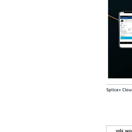
Splice+ Clo
VIŠE IN